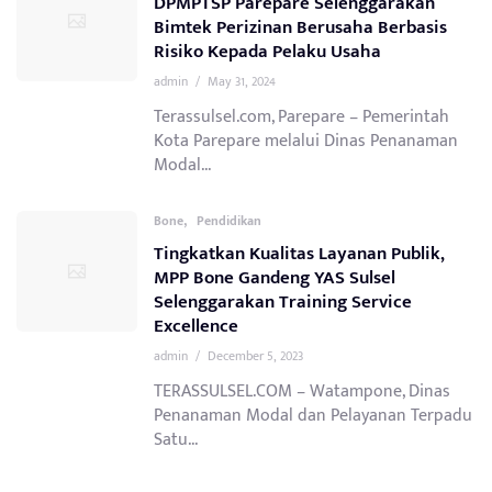
DPMPTSP Parepare Selenggarakan
Bimtek Perizinan Berusaha Berbasis
Risiko Kepada Pelaku Usaha
admin
/
May 31, 2024
Terassulsel.com, Parepare – Pemerintah
Kota Parepare melalui Dinas Penanaman
Modal...
,
Bone
Pendidikan
Tingkatkan Kualitas Layanan Publik,
MPP Bone Gandeng YAS Sulsel
Selenggarakan Training Service
Excellence
admin
/
December 5, 2023
TERASSULSEL.COM – Watampone, Dinas
Penanaman Modal dan Pelayanan Terpadu
Satu...