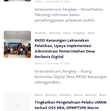
admin
/
December 15, 2024
terassulsel.com, Pangkep – Pemanfaatan
Teknologi Informasi dalam
penyelenggaraan pelayanan publik...
,
,
,
,
Headline
Nasional
News
Pangkep
Tekno
RKDD Kanaungan Laksanakan
Pelatihan, Upaya Implementasi
Administrasi Pemerintahan Desa
Berbasis Digital
admin
/
December 10, 2024
terassulsel.com, Pangkep – Ruang
Komunitas Digital Desa (RKDD) Kanaungan
selenggarakan...
,
,
,
,
,
Bisnis
Ekonomi
Headline
Maros
Nasional
News
Tingkatkan Pengetahuan Pelaku UMKM
terkait OSS RBA, DPMPTSPK Maros