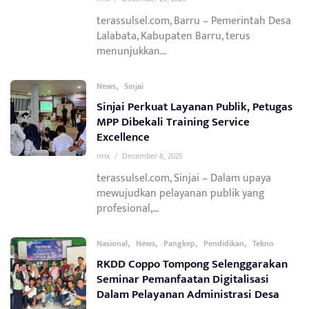
terassulsel.com, Barru – Pemerintah Desa
Lalabata, Kabupaten Barru, terus
menunjukkan...
,
News
Sinjai
Sinjai Perkuat Layanan Publik, Petugas
MPP Dibekali Training Service
Excellence
rmx
/
December 8, 2025
terassulsel.com, Sinjai – Dalam upaya
mewujudkan pelayanan publik yang
profesional,...
,
,
,
,
Nasional
News
Pangkep
Pendidikan
Tekno
RKDD Coppo Tompong Selenggarakan
Seminar Pemanfaatan Digitalisasi
Dalam Pelayanan Administrasi Desa