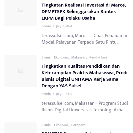
Tingkatan Realisasi Investasi di Maros,
DPMPTSPK Selenggarakan Bimtek
LKPM Bagi Pelaku Usaha
admin
/
July 2, 2024
terassulsel.com, Maros – Dinas Penanaman
Modal, Pelayanan Terpadu Satu Pintu...
,
,
,
Bisnis
Ekonomi
Makassar
Pendidikan
Tingkatkan Kualitas Pendidikan dan
Keterampilan Praktis Mahasiswa, Prodi
Bisnis Digital UNITAMA Kerja Sama
Dengan YAS Sulsel
admin
/
July 1, 2024
terassulsel.com, Makassar – Program Studi
Bisnis Digital Universitas Teknologi Akba...
,
,
Bisnis
Ekonomi
Parepare