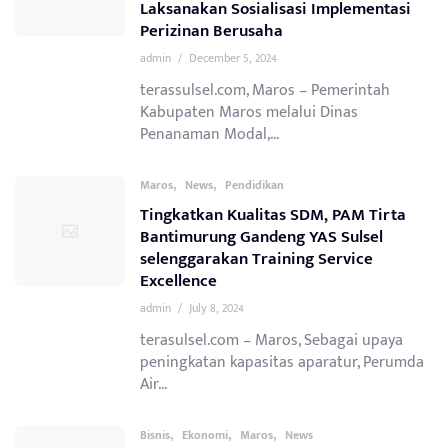
Laksanakan Sosialisasi Implementasi
Perizinan Berusaha
admin
/
December 5, 2024
terassulsel.com, Maros – Pemerintah
Kabupaten Maros melalui Dinas
Penanaman Modal,...
,
,
Maros
News
Pendidikan
Tingkatkan Kualitas SDM, PAM Tirta
Bantimurung Gandeng YAS Sulsel
selenggarakan Training Service
Excellence
admin
/
July 8, 2024
terasulsel.com – Maros, Sebagai upaya
peningkatan kapasitas aparatur, Perumda
Air...
,
,
,
Bisnis
Ekonomi
Maros
News