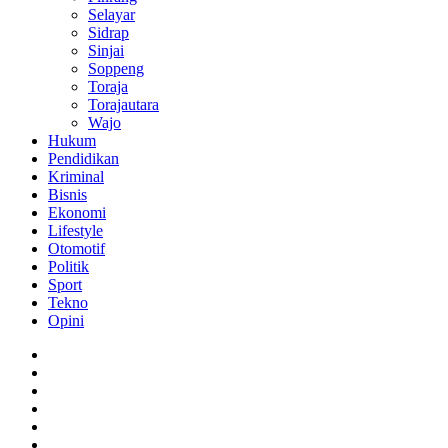
Selayar
Sidrap
Sinjai
Soppeng
Toraja
Torajautara
Wajo
Hukum
Pendidikan
Kriminal
Bisnis
Ekonomi
Lifestyle
Otomotif
Politik
Sport
Tekno
Opini