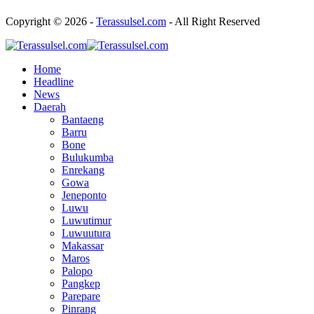
Copyright © 2026 -
Terassulsel.com
- All Right Reserved
Home
Headline
News
Daerah
Bantaeng
Barru
Bone
Bulukumba
Enrekang
Gowa
Jeneponto
Luwu
Luwutimur
Luwuutura
Makassar
Maros
Palopo
Pangkep
Parepare
Pinrang