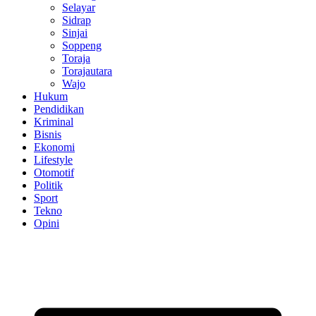
Selayar
Sidrap
Sinjai
Soppeng
Toraja
Torajautara
Wajo
Hukum
Pendidikan
Kriminal
Bisnis
Ekonomi
Lifestyle
Otomotif
Politik
Sport
Tekno
Opini