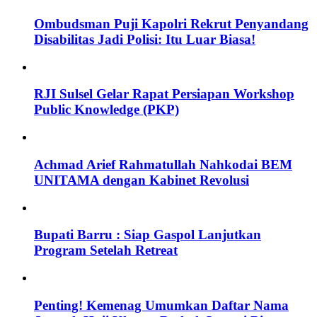
Ombudsman Puji Kapolri Rekrut Penyandang
Disabilitas Jadi Polisi: Itu Luar Biasa!
RJI Sulsel Gelar Rapat Persiapan Workshop
Public Knowledge (PKP)
Achmad Arief Rahmatullah Nahkodai BEM
UNITAMA dengan Kabinet Revolusi
Bupati Barru : Siap Gaspol Lanjutkan
Program Setelah Retreat
Penting! Kemenag Umumkan Daftar Nama