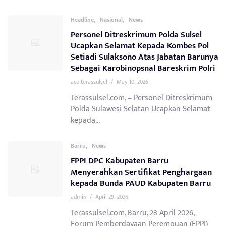
,
,
Headline
Nasional
News
Personel Ditreskrimum Polda Sulsel
Ucapkan Selamat Kepada Kombes Pol
Setiadi Sulaksono Atas Jabatan Barunya
Sebagai Karobinopsnal Bareskrim Polri
aco terassulsel
/
May 10, 2026
Terassulsel.com, – Personel Ditreskrimum
Polda Sulawesi Selatan Ucapkan Selamat
kepada...
,
Barru
News
FPPI DPC Kabupaten Barru
Menyerahkan Sertifikat Penghargaan
kepada Bunda PAUD Kabupaten Barru
admin
/
April 29, 2026
Terassulsel.com, Barru, 28 April 2026,
Forum Pemberdayaan Perempuan (FPPI)