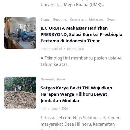
Universitas Mega Buana (UMB)...
,
,
,
,
Bisnis
Headline
Kesehatan
Makassar
News
JEC ORBITA Makassar Hadirkan
PRESBYOND, Solusi Koreksi Presbiopia
Pertama di Indonesia Timur
aco terassulsel
/
June 9, 2026
● Teknologi ini membantu pasien usia 40
tahun ke atas...
,
Nasional
News
Satgas Karya Bakti TNI Wujudkan
Harapan Warga Hilihoru Lewat
Jembatan Modular
rmx
/
June 7, 2026
terassulsel.com, Nias Selatan – Harapan
masyarakat Desa Hilihoru, Kecamatan