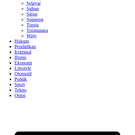
Selayar
Sidrap
Sinjai
Soppeng
Toraja
Torajautara
Wajo
Hukum
Pendidikan
Kriminal
Bisnis
Ekonomi
Lifestyle
Otomotif
Politik
Sport
Tekno
Opini