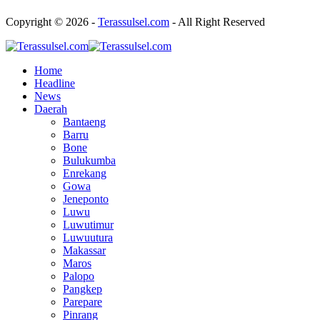
Copyright © 2026 -
Terassulsel.com
- All Right Reserved
Home
Headline
News
Daerah
Bantaeng
Barru
Bone
Bulukumba
Enrekang
Gowa
Jeneponto
Luwu
Luwutimur
Luwuutura
Makassar
Maros
Palopo
Pangkep
Parepare
Pinrang