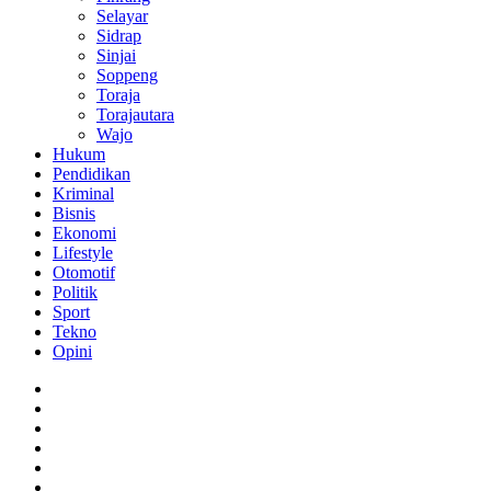
Selayar
Sidrap
Sinjai
Soppeng
Toraja
Torajautara
Wajo
Hukum
Pendidikan
Kriminal
Bisnis
Ekonomi
Lifestyle
Otomotif
Politik
Sport
Tekno
Opini