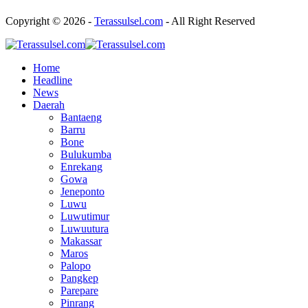
Copyright © 2026 -
Terassulsel.com
- All Right Reserved
Home
Headline
News
Daerah
Bantaeng
Barru
Bone
Bulukumba
Enrekang
Gowa
Jeneponto
Luwu
Luwutimur
Luwuutura
Makassar
Maros
Palopo
Pangkep
Parepare
Pinrang