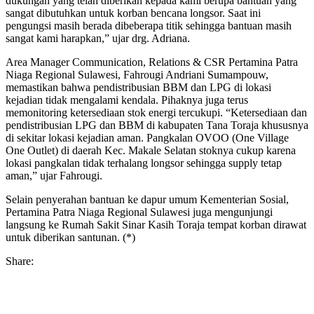
dukungan yang telah diberikan kepada kami berupa bantuan yang
sangat dibutuhkan untuk korban bencana longsor. Saat ini
pengungsi masih berada dibeberapa titik sehingga bantuan masih
sangat kami harapkan,” ujar drg. Adriana.
Area Manager Communication, Relations & CSR Pertamina Patra
Niaga Regional Sulawesi, Fahrougi Andriani Sumampouw,
memastikan bahwa pendistribusian BBM dan LPG di lokasi
kejadian tidak mengalami kendala. Pihaknya juga terus
memonitoring ketersediaan stok energi tercukupi. “Ketersediaan dan
pendistribusian LPG dan BBM di kabupaten Tana Toraja khususnya
di sekitar lokasi kejadian aman. Pangkalan OVOO (One Village
One Outlet) di daerah Kec. Makale Selatan stoknya cukup karena
lokasi pangkalan tidak terhalang longsor sehingga supply tetap
aman,” ujar Fahrougi.
Selain penyerahan bantuan ke dapur umum Kementerian Sosial,
Pertamina Patra Niaga Regional Sulawesi juga mengunjungi
langsung ke Rumah Sakit Sinar Kasih Toraja tempat korban dirawat
untuk diberikan santunan. (*)
Share: