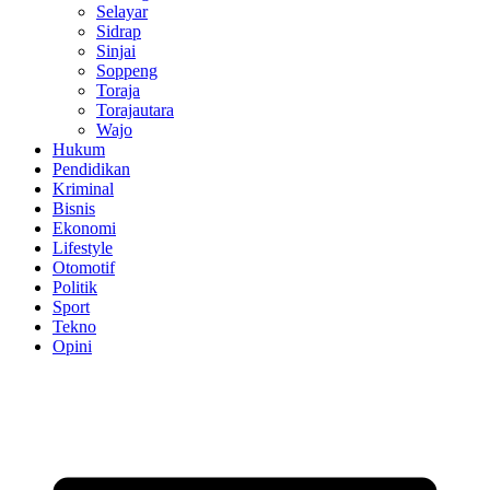
Selayar
Sidrap
Sinjai
Soppeng
Toraja
Torajautara
Wajo
Hukum
Pendidikan
Kriminal
Bisnis
Ekonomi
Lifestyle
Otomotif
Politik
Sport
Tekno
Opini