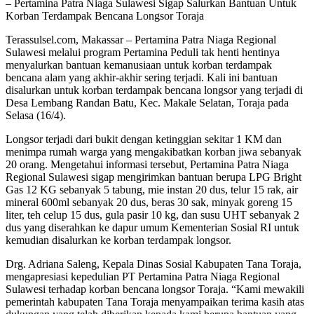
– Pertamina Patra Niaga Sulawesi Sigap Salurkan Bantuan Untuk
Korban Terdampak Bencana Longsor Toraja
Terassulsel.com, Makassar – Pertamina Patra Niaga Regional
Sulawesi melalui program Pertamina Peduli tak henti hentinya
menyalurkan bantuan kemanusiaan untuk korban terdampak
bencana alam yang akhir-akhir sering terjadi. Kali ini bantuan
disalurkan untuk korban terdampak bencana longsor yang terjadi di
Desa Lembang Randan Batu, Kec. Makale Selatan, Toraja pada
Selasa (16/4).
Longsor terjadi dari bukit dengan ketinggian sekitar 1 KM dan
menimpa rumah warga yang mengakibatkan korban jiwa sebanyak
20 orang. Mengetahui informasi tersebut, Pertamina Patra Niaga
Regional Sulawesi sigap mengirimkan bantuan berupa LPG Bright
Gas 12 KG sebanyak 5 tabung, mie instan 20 dus, telur 15 rak, air
mineral 600ml sebanyak 20 dus, beras 30 sak, minyak goreng 15
liter, teh celup 15 dus, gula pasir 10 kg, dan susu UHT sebanyak 2
dus yang diserahkan ke dapur umum Kementerian Sosial RI untuk
kemudian disalurkan ke korban terdampak longsor.
Drg. Adriana Saleng, Kepala Dinas Sosial Kabupaten Tana Toraja,
mengapresiasi kepedulian PT Pertamina Patra Niaga Regional
Sulawesi terhadap korban bencana longsor Toraja. “Kami mewakili
pemerintah kabupaten Tana Toraja menyampaikan terima kasih atas