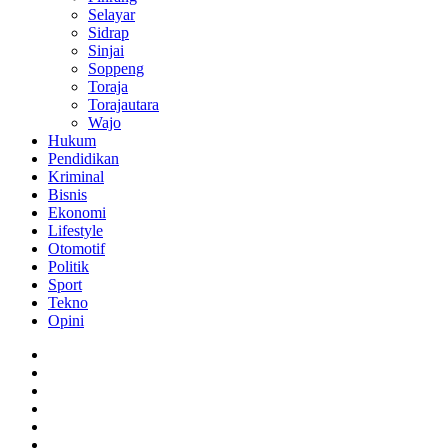
Selayar
Sidrap
Sinjai
Soppeng
Toraja
Torajautara
Wajo
Hukum
Pendidikan
Kriminal
Bisnis
Ekonomi
Lifestyle
Otomotif
Politik
Sport
Tekno
Opini