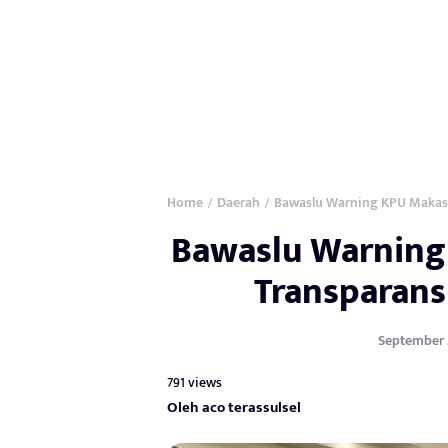
Home
Daerah
Bawaslu Warning KPU Makass
/
/
Bawaslu Warning
Transparans
September 2
791 views
Oleh aco terassulsel