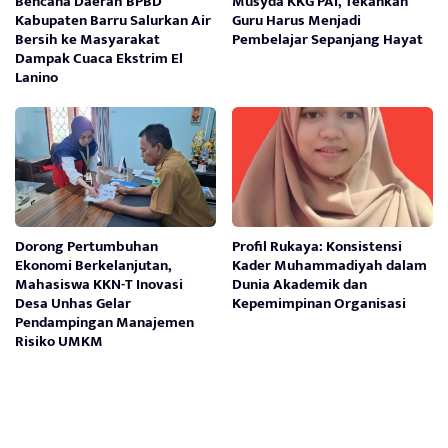
Bencana Daerah BPBD
Musyda KKG PAI, Tekankan
Kabupaten Barru Salurkan Air
Guru Harus Menjadi
Bersih ke Masyarakat
Pembelajar Sepanjang Hayat
Dampak Cuaca Ekstrim El
Lanino
Dorong Pertumbuhan
Profil Rukaya: Konsistensi
Ekonomi Berkelanjutan,
Kader Muhammadiyah dalam
Mahasiswa KKN-T Inovasi
Dunia Akademik dan
Desa Unhas Gelar
Kepemimpinan Organisasi
Pendampingan Manajemen
Risiko UMKM