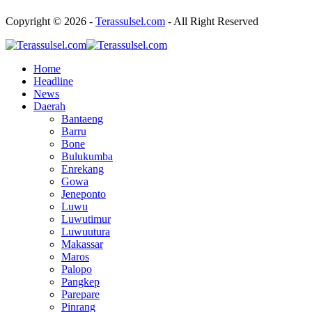
Copyright © 2026 -
Terassulsel.com
- All Right Reserved
Home
Headline
News
Daerah
Bantaeng
Barru
Bone
Bulukumba
Enrekang
Gowa
Jeneponto
Luwu
Luwutimur
Luwuutura
Makassar
Maros
Palopo
Pangkep
Parepare
Pinrang