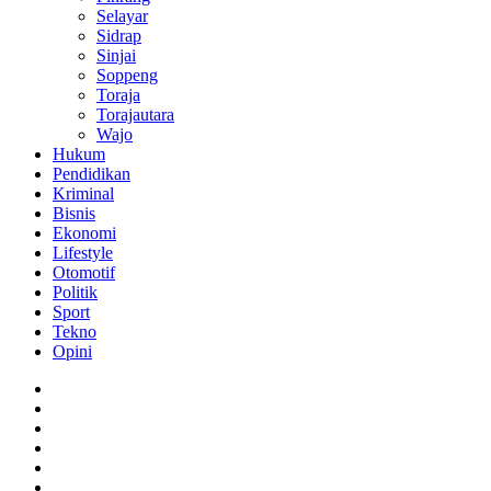
Selayar
Sidrap
Sinjai
Soppeng
Toraja
Torajautara
Wajo
Hukum
Pendidikan
Kriminal
Bisnis
Ekonomi
Lifestyle
Otomotif
Politik
Sport
Tekno
Opini