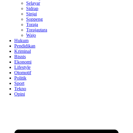
Selayar
Sidrap
Sinjai
Soppeng
Toraja
Torajautara
Wajo
Hukum
Pendidikan
Kriminal
Bisnis
Ekonomi
Lifestyle
Otomotif
Politik
Sport
Tekno
Opini