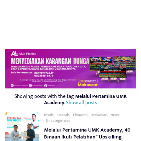
Showing posts with the tag
Melalui Pertamina UMK
Academy
.
Show all posts
,
,
,
,
,
Bisnis
Daerah
Ekonomi
Makassar
News
Uncategorized
Melalui Pertamina UMK Academy, 40
Binaan Ikuti Pelatihan “Upskilling