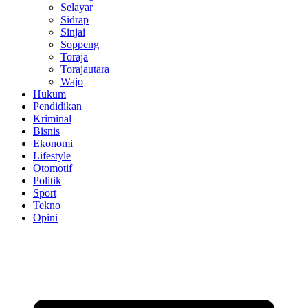
Selayar
Sidrap
Sinjai
Soppeng
Toraja
Torajautara
Wajo
Hukum
Pendidikan
Kriminal
Bisnis
Ekonomi
Lifestyle
Otomotif
Politik
Sport
Tekno
Opini