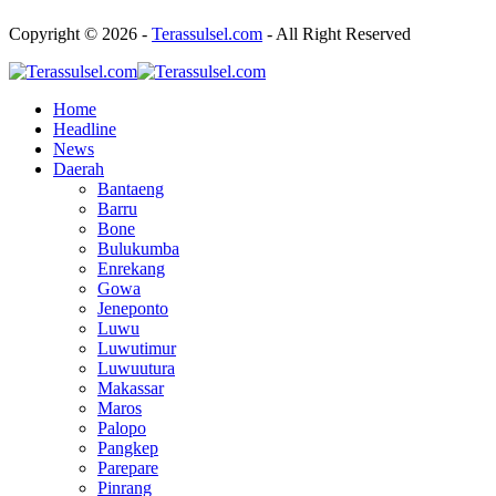
Copyright © 2026 -
Terassulsel.com
- All Right Reserved
Home
Headline
News
Daerah
Bantaeng
Barru
Bone
Bulukumba
Enrekang
Gowa
Jeneponto
Luwu
Luwutimur
Luwuutura
Makassar
Maros
Palopo
Pangkep
Parepare
Pinrang