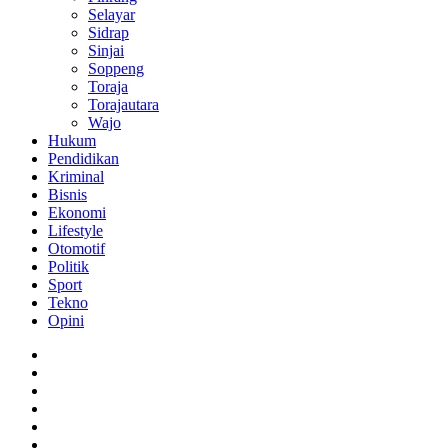
Selayar
Sidrap
Sinjai
Soppeng
Toraja
Torajautara
Wajo
Hukum
Pendidikan
Kriminal
Bisnis
Ekonomi
Lifestyle
Otomotif
Politik
Sport
Tekno
Opini