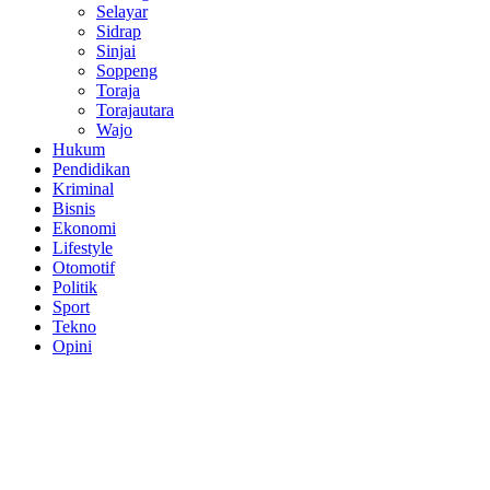
Selayar
Sidrap
Sinjai
Soppeng
Toraja
Torajautara
Wajo
Hukum
Pendidikan
Kriminal
Bisnis
Ekonomi
Lifestyle
Otomotif
Politik
Sport
Tekno
Opini