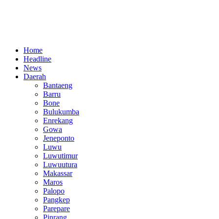
Home
Headline
News
Daerah
Bantaeng
Barru
Bone
Bulukumba
Enrekang
Gowa
Jeneponto
Luwu
Luwutimur
Luwuutura
Makassar
Maros
Palopo
Pangkep
Parepare
Pinrang