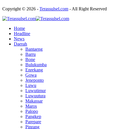
Copyright © 2026 -
Terassulsel.com
- All Right Reserved
Home
Headline
News
Daerah
Bantaeng
Barru
Bone
Bulukumba
Enrekang
Gowa
Jeneponto
Luwu
Luwutimur
Luwuutura
Makassar
Maros
Palopo
Pangkep
Parepare
Pinrang