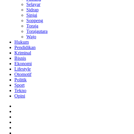
Selayar
Sidrap
Sinjai
Soppeng
Toraja
Torajautara
Wajo
Hukum
Pendidikan
Kriminal
Bisnis
Ekonomi
Lifestyle
Otomotif
Politik
Sport
Tekno
Opini