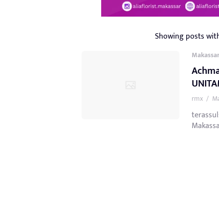
Showing posts wit
Makassa
Achma
UNITA
rmx
/
Ma
terassul
Makassa