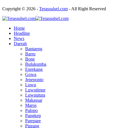
Copyright © 2026 -
Terassulsel.com
- All Right Reserved
Home
Headline
News
Daerah
Bantaeng
Barru
Bone
Bulukumba
Enrekang
Gowa
Jeneponto
Luwu
Luwutimur
Luwuutura
Makassar
Maros
Palopo
Pangkep
Parepare
Pinrang