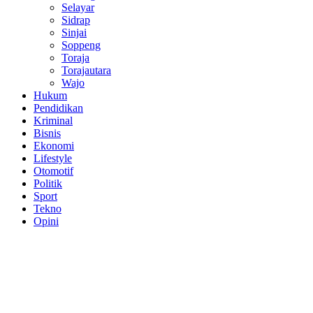
Selayar
Sidrap
Sinjai
Soppeng
Toraja
Torajautara
Wajo
Hukum
Pendidikan
Kriminal
Bisnis
Ekonomi
Lifestyle
Otomotif
Politik
Sport
Tekno
Opini