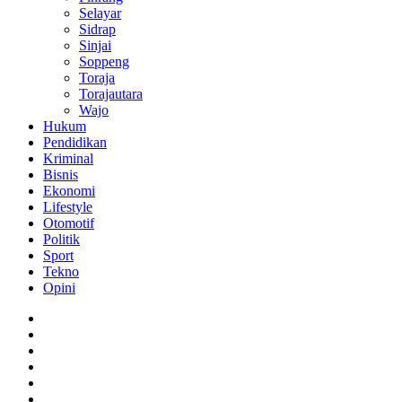
Selayar
Sidrap
Sinjai
Soppeng
Toraja
Torajautara
Wajo
Hukum
Pendidikan
Kriminal
Bisnis
Ekonomi
Lifestyle
Otomotif
Politik
Sport
Tekno
Opini