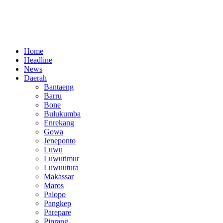
Home
Headline
News
Daerah
Bantaeng
Barru
Bone
Bulukumba
Enrekang
Gowa
Jeneponto
Luwu
Luwutimur
Luwuutura
Makassar
Maros
Palopo
Pangkep
Parepare
Pinrang