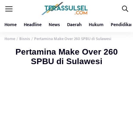
Home
Headline
News
Daerah
Hukum
Pendidika
Home
Bisnis
Pertamina Make Over 260 SPBU di Sulawesi
/
/
Pertamina Make Over 260
SPBU di Sulawesi