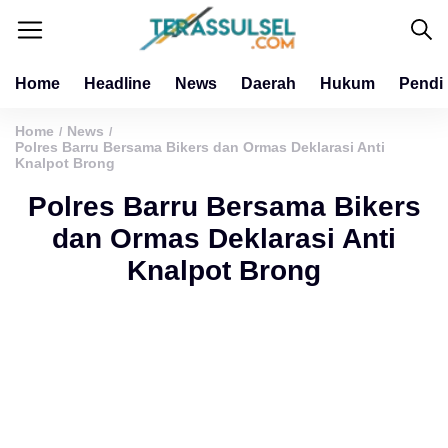
Home
Headline
News
Daerah
Hukum
Pendi
Home
News
/
/
Polres Barru Bersama Bikers dan Ormas Deklarasi Anti
Knalpot Brong
Polres Barru Bersama Bikers
dan Ormas Deklarasi Anti
Knalpot Brong