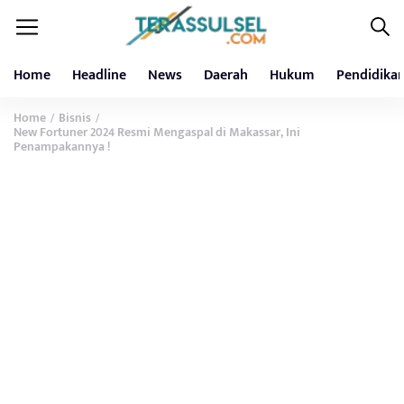
Home
Headline
News
Daerah
Hukum
Pendidika
Home
Bisnis
/
/
New Fortuner 2024 Resmi Mengaspal di Makassar, Ini
Penampakannya !