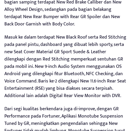
bagian samping terdapat New Red Brake Calliber dan New
Alloy Wheel Design, sedangkan pada bagian belakang
terdapat New Rear Bumper with Rear GR Spoiler dan New
Back Door Garnish with Body Color.
Masuk ke dalam terdapat New Black Roof serta Red Stitching
pada panel pintu, dashboard yang dibuat lebih sporty, serta
new Seat Cover Material GR Sport Suede & Leather
dilengkapi dengan Red Stitching memperkuat sentuhan GR
pada mobil ini. New 9-inch Audio System menggunakan OS
Android yang dilengkapi fitur Bluetooth, NFC Checking, dan
Voice Command. Baris ke-2 dilengkapi New 11.6-inch Rear Seat
Entertainment (RSE) yang bisa diakses secara terpisah.
Additional lain adalah Digital Rear View Monitor with DVR.
Dari segi kualitas berkendara juga di-improve, dengan GR
Performance pada Fortuner, Aplikasi Monotube Suspension
Tuned by GR, meningkatkan pengendalian sehingga New
Fortuner tidak mudah limbung. Monotube Suspension turut