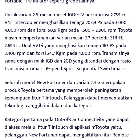
Portable Tire Inflator seperti grade lainnya.
Untuk varian 2.8, mesin diesel 1GD-FTV berkubikasi 2.755 cc
VNT Intercooler menghasilkan tenaga 203,9 PS pada 3.000 –
4.000 rpm dan torsi 50,9 Kgm pada 1.600 – 2.800 rpm. Toyota
masih mempertahankan varian mesin 2.7 berkode 2TR-FE
2.694 cc Dual VVT-i yang menghasilkan tenaga 163 PS pada
3.400 rpm dan torsi 24,7 Kgm pada 4.000 rpm. Transmisinya
sama dengan milik 1GD dan 2GD yang ditandai dengan rasio
transmisi otomatis 6-speed Sport Sequential Switchmatic.
Seluruh model New Fortuner dan varian 2.4 G merupakan
produk Toyota pertama yang memperoleh peningkatan
kemampuan fitur T Intouch. Pelanggan dapat memanfaatkan
teknologi canggih ini dalam dua kategori.
Kategori pertama pada Out-of-Car Connectivity yang dapat
diakses melalui fitur T Intouch di aplikasi mToyota yaitu,
pelanggan New Fortuner dapat mengaktifkan fitur Remote