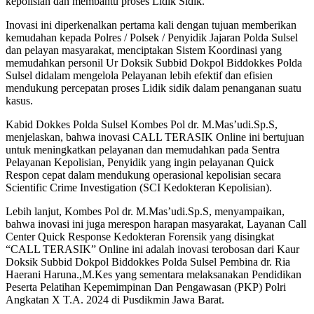
kepolisian dan membantu proses Lidik Sidik.
Inovasi ini diperkenalkan pertama kali dengan tujuan memberikan
kemudahan kepada Polres / Polsek / Penyidik Jajaran Polda Sulsel
dan pelayan masyarakat, menciptakan Sistem Koordinasi yang
memudahkan personil Ur Doksik Subbid Dokpol Biddokkes Polda
Sulsel didalam mengelola Pelayanan lebih efektif dan efisien
mendukung percepatan proses Lidik sidik dalam penanganan suatu
kasus.
Kabid Dokkes Polda Sulsel Kombes Pol dr. M.Mas’udi.Sp.S,
menjelaskan, bahwa inovasi CALL TERASIK Online ini bertujuan
untuk meningkatkan pelayanan dan memudahkan pada Sentra
Pelayanan Kepolisian, Penyidik yang ingin pelayanan Quick
Respon cepat dalam mendukung operasional kepolisian secara
Scientific Crime Investigation (SCI Kedokteran Kepolisian).
Lebih lanjut, Kombes Pol dr. M.Mas’udi.Sp.S, menyampaikan,
bahwa inovasi ini juga merespon harapan masyarakat, Layanan Call
Center Quick Response Kedokteran Forensik yang disingkat
“CALL TERASIK” Online ini adalah inovasi terobosan dari Kaur
Doksik Subbid Dokpol Biddokkes Polda Sulsel Pembina dr. Ria
Haerani Haruna.,M.Kes yang sementara melaksanakan Pendidikan
Peserta Pelatihan Kepemimpinan Dan Pengawasan (PKP) Polri
Angkatan X T.A. 2024 di Pusdikmin Jawa Barat.