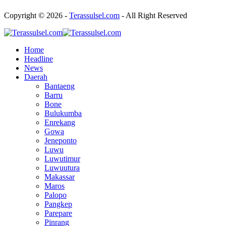
Copyright © 2026 -
Terassulsel.com
- All Right Reserved
Home
Headline
News
Daerah
Bantaeng
Barru
Bone
Bulukumba
Enrekang
Gowa
Jeneponto
Luwu
Luwutimur
Luwuutura
Makassar
Maros
Palopo
Pangkep
Parepare
Pinrang