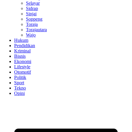
Selayar
Sidrap
Sinjai
Soppeng
Toraja
Torajautara
Wajo
Hukum
Pendidikan
Kriminal
Bisnis
Ekonomi
Lifestyle
Otomotif
Politik
Sport
Tekno
Opini