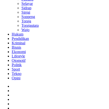
Selayar
Sidrap
Sinjai
Soppeng
Toraja
Torajautara
Wajo
Hukum
Pendidikan
Kriminal
Bisnis
Ekonomi
Lifestyle
Otomotif
Politik
Sport
Tekno
Opini