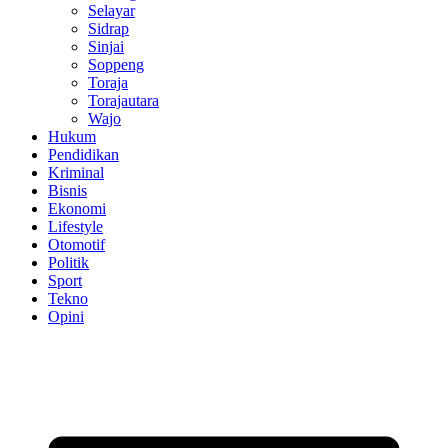
Selayar
Sidrap
Sinjai
Soppeng
Toraja
Torajautara
Wajo
Hukum
Pendidikan
Kriminal
Bisnis
Ekonomi
Lifestyle
Otomotif
Politik
Sport
Tekno
Opini