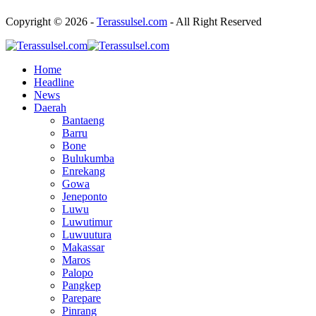
Copyright © 2026 -
Terassulsel.com
- All Right Reserved
Home
Headline
News
Daerah
Bantaeng
Barru
Bone
Bulukumba
Enrekang
Gowa
Jeneponto
Luwu
Luwutimur
Luwuutura
Makassar
Maros
Palopo
Pangkep
Parepare
Pinrang