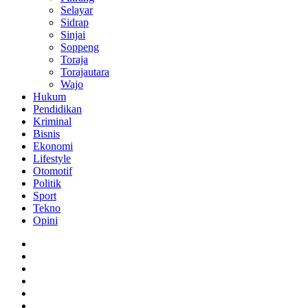
Selayar
Sidrap
Sinjai
Soppeng
Toraja
Torajautara
Wajo
Hukum
Pendidikan
Kriminal
Bisnis
Ekonomi
Lifestyle
Otomotif
Politik
Sport
Tekno
Opini