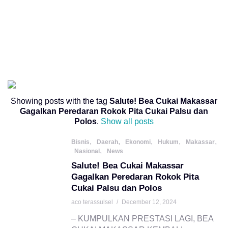
Showing posts with the tag
Salute! Bea Cukai Makassar
Gagalkan Peredaran Rokok Pita Cukai Palsu dan
Polos
.
Show all posts
,
,
,
,
,
Bisnis
Daerah
Ekonomi
Hukum
Makassar
,
Nasional
News
Salute! Bea Cukai Makassar
Gagalkan Peredaran Rokok Pita
Cukai Palsu dan Polos
aco terassulsel
/
December 12, 2024
– KUMPULKAN PRESTASI LAGI, BEA