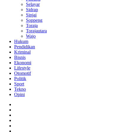
Selayar
Sidrap
Sinjai
Soppeng
Toraja
Torajautara
Wajo
Hukum
Pendidikan
Kriminal
Bisnis
Ekonomi
Lifestyle
Otomotif
Politik
Sport
Tekno
Opini