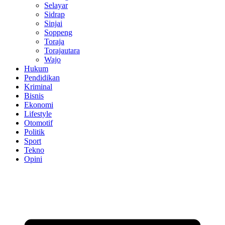
Selayar
Sidrap
Sinjai
Soppeng
Toraja
Torajautara
Wajo
Hukum
Pendidikan
Kriminal
Bisnis
Ekonomi
Lifestyle
Otomotif
Politik
Sport
Tekno
Opini