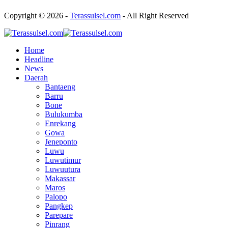
Copyright © 2026 -
Terassulsel.com
- All Right Reserved
Home
Headline
News
Daerah
Bantaeng
Barru
Bone
Bulukumba
Enrekang
Gowa
Jeneponto
Luwu
Luwutimur
Luwuutura
Makassar
Maros
Palopo
Pangkep
Parepare
Pinrang