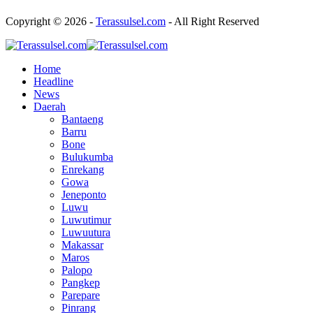
Copyright © 2026 -
Terassulsel.com
- All Right Reserved
Home
Headline
News
Daerah
Bantaeng
Barru
Bone
Bulukumba
Enrekang
Gowa
Jeneponto
Luwu
Luwutimur
Luwuutura
Makassar
Maros
Palopo
Pangkep
Parepare
Pinrang