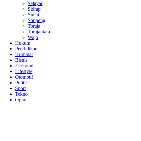
Selayar
Sidrap
Sinjai
Soppeng
Toraja
Torajautara
Wajo
Hukum
Pendidikan
Kriminal
Bisnis
Ekonomi
Lifestyle
Otomotif
Politik
Sport
Tekno
Opini