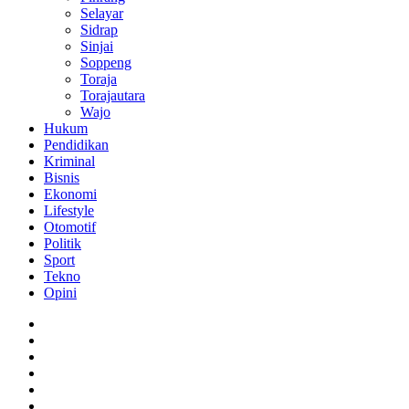
Selayar
Sidrap
Sinjai
Soppeng
Toraja
Torajautara
Wajo
Hukum
Pendidikan
Kriminal
Bisnis
Ekonomi
Lifestyle
Otomotif
Politik
Sport
Tekno
Opini