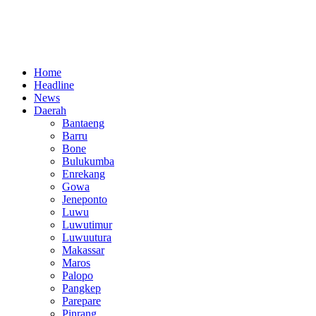
Home
Headline
News
Daerah
Bantaeng
Barru
Bone
Bulukumba
Enrekang
Gowa
Jeneponto
Luwu
Luwutimur
Luwuutura
Makassar
Maros
Palopo
Pangkep
Parepare
Pinrang