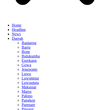
Home
Headline
News
Daerah
Bantaeng
Barru
Bone
Bulukumba
Enrekang
Gowa
Jeneponto
Luwu
Luwutimur
Luwuutura
Makassar
Maros
Palopo
Pangkep
Parepare
Pinrang