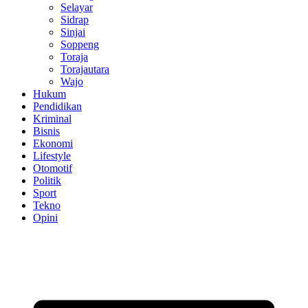
Selayar
Sidrap
Sinjai
Soppeng
Toraja
Torajautara
Wajo
Hukum
Pendidikan
Kriminal
Bisnis
Ekonomi
Lifestyle
Otomotif
Politik
Sport
Tekno
Opini