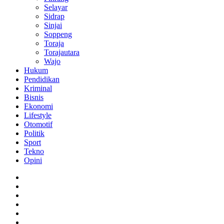
Selayar
Sidrap
Sinjai
Soppeng
Toraja
Torajautara
Wajo
Hukum
Pendidikan
Kriminal
Bisnis
Ekonomi
Lifestyle
Otomotif
Politik
Sport
Tekno
Opini