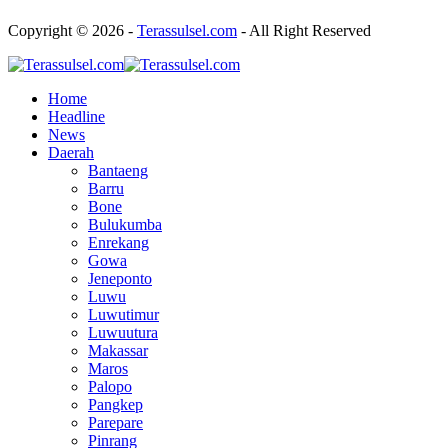
Copyright © 2026 -
Terassulsel.com
- All Right Reserved
Home
Headline
News
Daerah
Bantaeng
Barru
Bone
Bulukumba
Enrekang
Gowa
Jeneponto
Luwu
Luwutimur
Luwuutura
Makassar
Maros
Palopo
Pangkep
Parepare
Pinrang