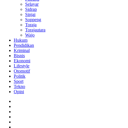
Selayar
Sidrap
Sinjai
Soppeng
Toraja
Torajautara
Wajo
Hukum
Pendidikan
Kriminal
Bisnis
Ekonomi
Lifestyle
Otomotif
Politik
Sport
Tekno
Opini