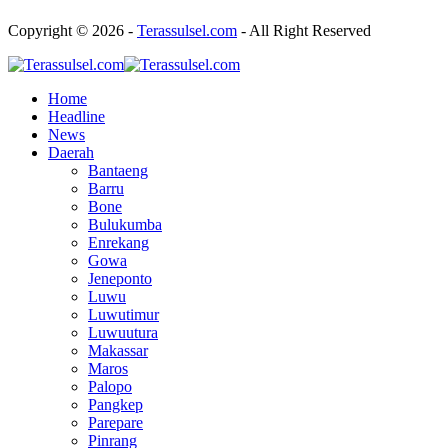
Copyright © 2026 -
Terassulsel.com
- All Right Reserved
Home
Headline
News
Daerah
Bantaeng
Barru
Bone
Bulukumba
Enrekang
Gowa
Jeneponto
Luwu
Luwutimur
Luwuutura
Makassar
Maros
Palopo
Pangkep
Parepare
Pinrang