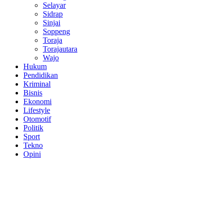
Selayar
Sidrap
Sinjai
Soppeng
Toraja
Torajautara
Wajo
Hukum
Pendidikan
Kriminal
Bisnis
Ekonomi
Lifestyle
Otomotif
Politik
Sport
Tekno
Opini