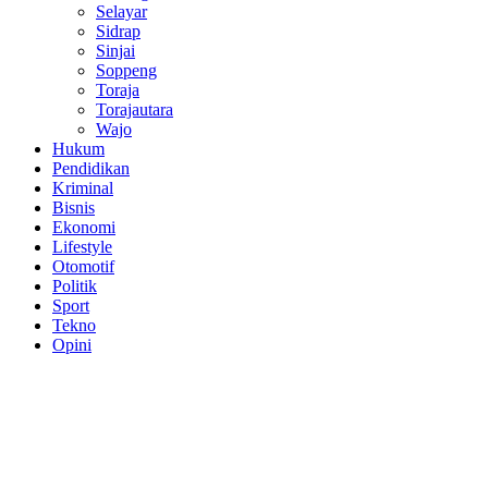
Selayar
Sidrap
Sinjai
Soppeng
Toraja
Torajautara
Wajo
Hukum
Pendidikan
Kriminal
Bisnis
Ekonomi
Lifestyle
Otomotif
Politik
Sport
Tekno
Opini