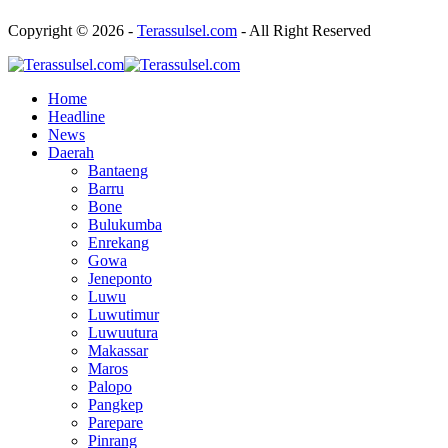
Copyright © 2026 -
Terassulsel.com
- All Right Reserved
Home
Headline
News
Daerah
Bantaeng
Barru
Bone
Bulukumba
Enrekang
Gowa
Jeneponto
Luwu
Luwutimur
Luwuutura
Makassar
Maros
Palopo
Pangkep
Parepare
Pinrang