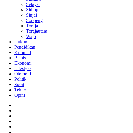
Selayar
Sidrap
Sinjai
Soppeng
Toraja
Torajautara
Wajo
Hukum
Pendidikan
Kriminal
Bisnis
Ekonomi
Lifestyle
Otomotif
Politik
Sport
Tekno
Opini