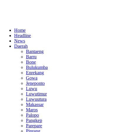
Home
Headline
News
Daerah
Bantaeng
Barru
Bone
Bulukumba
Enrekang
Gowa
Jeneponto
Luwu
Luwutimur
Luwuutura
Makassar
Maros
Palopo
Pangkep
Parepare
Pinrang