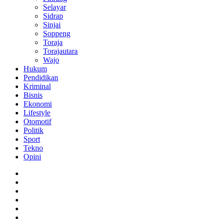
Selayar
Sidrap
Sinjai
Soppeng
Toraja
Torajautara
Wajo
Hukum
Pendidikan
Kriminal
Bisnis
Ekonomi
Lifestyle
Otomotif
Politik
Sport
Tekno
Opini