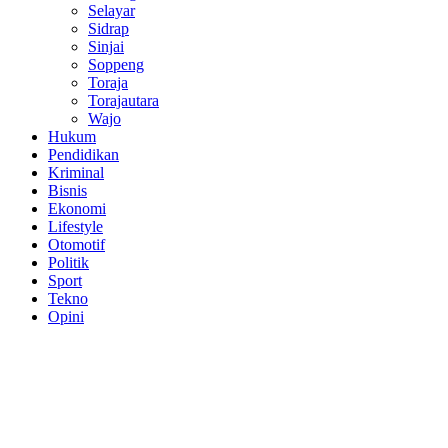
Selayar
Sidrap
Sinjai
Soppeng
Toraja
Torajautara
Wajo
Hukum
Pendidikan
Kriminal
Bisnis
Ekonomi
Lifestyle
Otomotif
Politik
Sport
Tekno
Opini