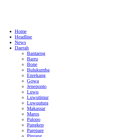
Home
Headline
News
Daerah
Bantaeng
Barru
Bone
Bulukumba
Enrekang
Gowa
Jeneponto
Luwu
Luwutimur
Luwuutura
Makassar
Maros
Palopo
Pangkep
Parepare
Pinrang