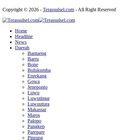
Copyright © 2026 -
Terassulsel.com
- All Right Reserved
Home
Headline
News
Daerah
Bantaeng
Barru
Bone
Bulukumba
Enrekang
Gowa
Jeneponto
Luwu
Luwutimur
Luwuutura
Makassar
Maros
Palopo
Pangkep
Parepare
Pinrang