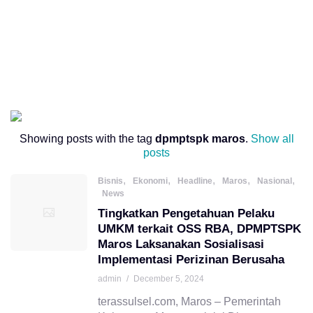
Showing posts with the tag
dpmptspk maros
.
Show all
posts
,
,
,
,
,
Bisnis
Ekonomi
Headline
Maros
Nasional
News
Tingkatkan Pengetahuan Pelaku
UMKM terkait OSS RBA, DPMPTSPK
Maros Laksanakan Sosialisasi
Implementasi Perizinan Berusaha
admin
/
December 5, 2024
terassulsel.com, Maros – Pemerintah