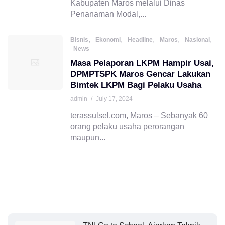
Kabupaten Maros melalui Dinas
Penanaman Modal,...
,
,
,
,
,
Bisnis
Ekonomi
Headline
Maros
Nasional
News
Masa Pelaporan LKPM Hampir Usai,
DPMPTSPK Maros Gencar Lakukan
Bimtek LKPM Bagi Pelaku Usaha
admin
/
July 17, 2024
terassulsel.com, Maros – Sebanyak 60
orang pelaku usaha perorangan
maupun...