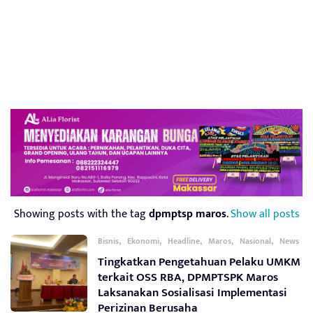
Showing posts with the tag
dpmptsp maros
.
Show all posts
,
,
,
,
,
Bisnis
Ekonomi
Headline
Maros
Nasional
News
Tingkatkan Pengetahuan Pelaku UMKM
terkait OSS RBA, DPMPTSPK Maros
Laksanakan Sosialisasi Implementasi
Perizinan Berusaha