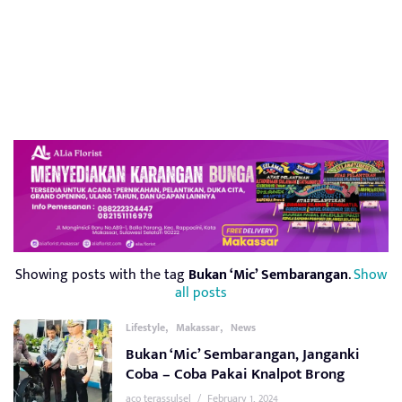
Showing posts with the tag
Bukan ‘Mic’ Sembarangan
.
Show
all posts
,
,
Lifestyle
Makassar
News
Bukan ‘Mic’ Sembarangan, Janganki
Coba – Coba Pakai Knalpot Brong
aco terassulsel
/
February 1, 2024