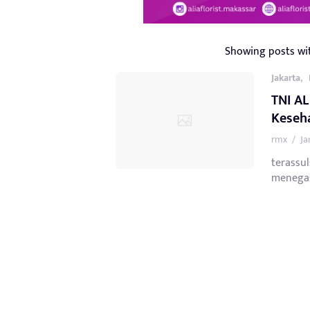
Showing posts wi
,
Jakarta
TNI AL
Keseh
rmx
/
Ja
terassul
menegas