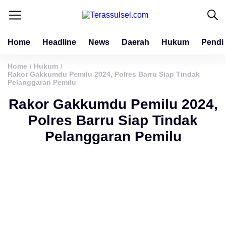
Home
Headline
News
Daerah
Hukum
Pendi
Home
Hukum
/
/
Rakor Gakkumdu Pemilu 2024, Polres Barru Siap Tindak
Pelanggaran Pemilu
Rakor Gakkumdu Pemilu 2024,
Polres Barru Siap Tindak
Pelanggaran Pemilu