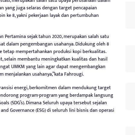
stasi, merupakan salah satu upaya perusahaan dalam
yang juga selaras dengan target pencapaian
in ke 8, yakni pekerjaan layak dan pertumbuhan
an Pertamina sejak tahun 2020, merupakan salah satu
sat dalam pengembangan usahanya. Didukung oleh 8
e tetap mempertahankan produksi kopi berkualitas.
t, selain membantu meningkatkan kualitas dan hasil
emangat UMKM yang lain agar dapat mengembangkan
lam menjalankan usahanya,”kata Fahrougi.
ransisi energi, berkomitmen dalam mendukung target
mendorong program-program yang berdampak langsung
als (SDG’s). Dimana Seluruh upaya tersebut sejalan
nd Governance (ESG) di seluruh lini bisnis dan operasi