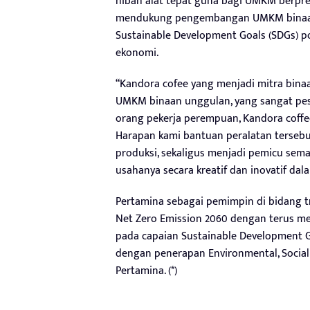
hibah alat tepat guna bagi UMKM berpre
mendukung pengembangan UMKM binaan 
Sustainable Development Goals (SDGs) po
ekonomi.
“Kandora cofee yang menjadi mitra bina
UMKM binaan unggulan, yang sangat pe
orang pekerja perempuan, Kandora coffe
Harapan kami bantuan peralatan tersebu
produksi, sekaligus menjadi pemicu s
usahanya secara kreatif dan inovatif da
Pertamina sebagai pemimpin di bidang t
Net Zero Emission 2060 dengan terus 
pada capaian Sustainable Development Go
dengan penerapan Environmental, Social a
Pertamina. (*)