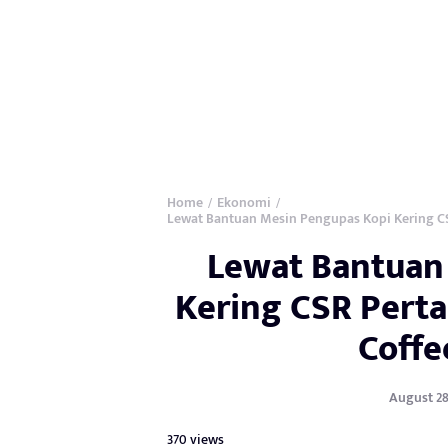
Home
Ekonomi
/
/
Lewat Bantuan Mesin Pengupas Kopi Kering C
Lewat Bantuan
Kering CSR Pert
Coffe
August 28,
370 views