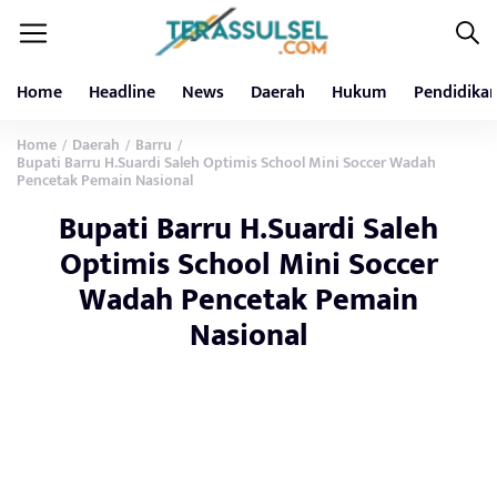
Home
Headline
News
Daerah
Hukum
Pendidika
Home
Daerah
Barru
/
/
/
Bupati Barru H.Suardi Saleh Optimis School Mini Soccer Wadah
Pencetak Pemain Nasional
Bupati Barru H.Suardi Saleh
Optimis School Mini Soccer
Wadah Pencetak Pemain
Nasional