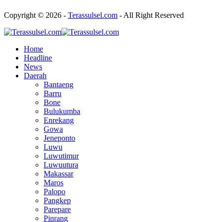
Copyright © 2026 -
Terassulsel.com
- All Right Reserved
Home
Headline
News
Daerah
Bantaeng
Barru
Bone
Bulukumba
Enrekang
Gowa
Jeneponto
Luwu
Luwutimur
Luwuutura
Makassar
Maros
Palopo
Pangkep
Parepare
Pinrang