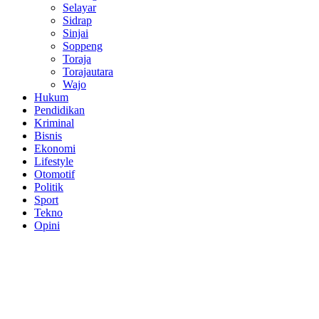
Selayar
Sidrap
Sinjai
Soppeng
Toraja
Torajautara
Wajo
Hukum
Pendidikan
Kriminal
Bisnis
Ekonomi
Lifestyle
Otomotif
Politik
Sport
Tekno
Opini