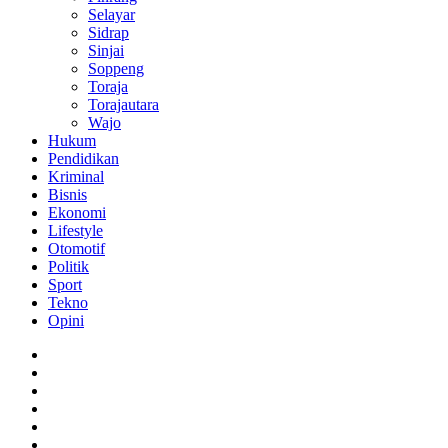
Selayar
Sidrap
Sinjai
Soppeng
Toraja
Torajautara
Wajo
Hukum
Pendidikan
Kriminal
Bisnis
Ekonomi
Lifestyle
Otomotif
Politik
Sport
Tekno
Opini