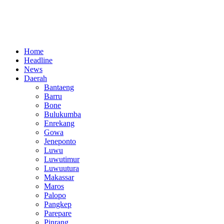
Home
Headline
News
Daerah
Bantaeng
Barru
Bone
Bulukumba
Enrekang
Gowa
Jeneponto
Luwu
Luwutimur
Luwuutura
Makassar
Maros
Palopo
Pangkep
Parepare
Pinrang