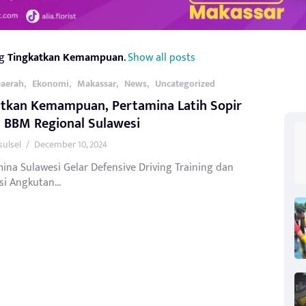
ag
Tingkatkan Kemampuan
.
Show all posts
,
,
,
,
aerah
Ekonomi
Makassar
News
Uncategorized
atkan Kemampuan, Pertamina Latih Sopir
 BBM Regional Sulawesi
sulsel
/
December 10, 2024
ina Sulawesi Gelar Defensive Driving Training dan
asi Angkutan...