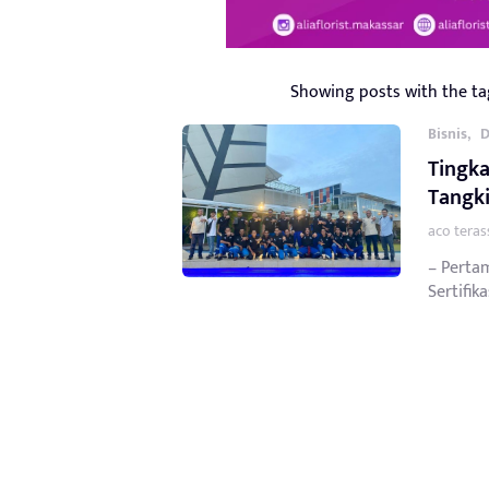
Showing posts with the t
,
Bisnis
D
Tingk
Tangki
aco teras
– Pertam
Sertifik