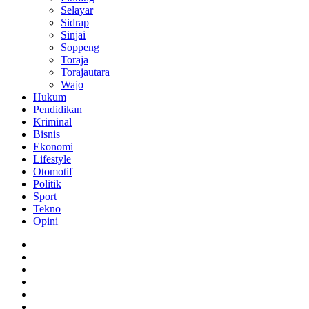
Selayar
Sidrap
Sinjai
Soppeng
Toraja
Torajautara
Wajo
Hukum
Pendidikan
Kriminal
Bisnis
Ekonomi
Lifestyle
Otomotif
Politik
Sport
Tekno
Opini