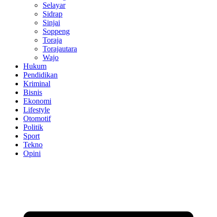
Selayar
Sidrap
Sinjai
Soppeng
Toraja
Torajautara
Wajo
Hukum
Pendidikan
Kriminal
Bisnis
Ekonomi
Lifestyle
Otomotif
Politik
Sport
Tekno
Opini