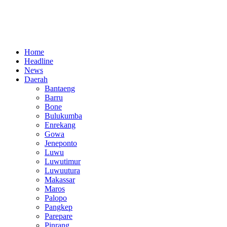
Home
Headline
News
Daerah
Bantaeng
Barru
Bone
Bulukumba
Enrekang
Gowa
Jeneponto
Luwu
Luwutimur
Luwuutura
Makassar
Maros
Palopo
Pangkep
Parepare
Pinrang