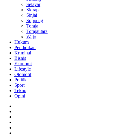
Selayar
Sidrap
Sinjai
Soppeng
Toraja
Torajautara
Wajo
Hukum
Pendidikan
Kriminal
Bisnis
Ekonomi
Lifestyle
Otomotif
Politik
Sport
Tekno
Opini