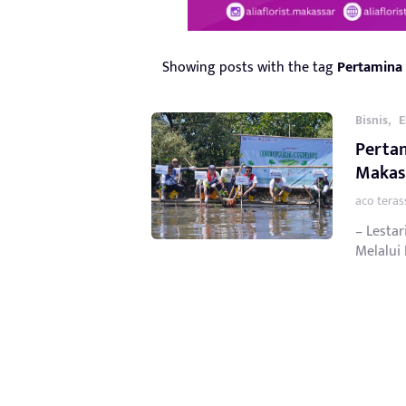
Showing posts with the tag
Pertamina
,
Bisnis
E
Perta
Makas
aco teras
– Lestar
Melalui 