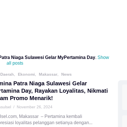
Patra Niaga Sulawesi Gelar MyPertamina Day
.
Show
all posts
,
,
,
Daerah
Ekonomi
Makassar
News
mina Patra Niaga Sulawesi Gelar
tamina Day, Rayakan Loyalitas, Nikmati
am Promo Menarik!
ssulsel
/
November 26, 2024
lsel.com, Makassar – Pertamina kembali
esiasi loyalitas pelanggan setianya dengan...