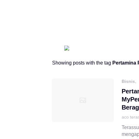
Showing posts with the tag
Pertamina 
,
Bisnis
Perta
MyPer
Berag
aco tera
Terassu
mengapr