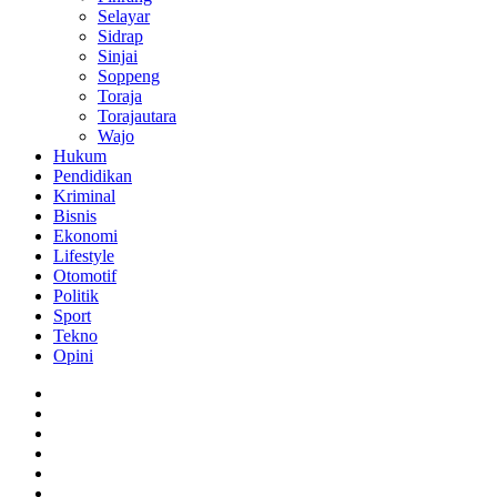
Selayar
Sidrap
Sinjai
Soppeng
Toraja
Torajautara
Wajo
Hukum
Pendidikan
Kriminal
Bisnis
Ekonomi
Lifestyle
Otomotif
Politik
Sport
Tekno
Opini