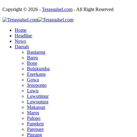
Copyright © 2026 -
Terassulsel.com
- All Right Reserved
Home
Headline
News
Daerah
Bantaeng
Barru
Bone
Bulukumba
Enrekang
Gowa
Jeneponto
Luwu
Luwutimur
Luwuutura
Makassar
Maros
Palopo
Pangkep
Parepare
Pinrang