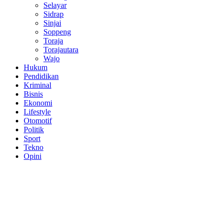
Selayar
Sidrap
Sinjai
Soppeng
Toraja
Torajautara
Wajo
Hukum
Pendidikan
Kriminal
Bisnis
Ekonomi
Lifestyle
Otomotif
Politik
Sport
Tekno
Opini