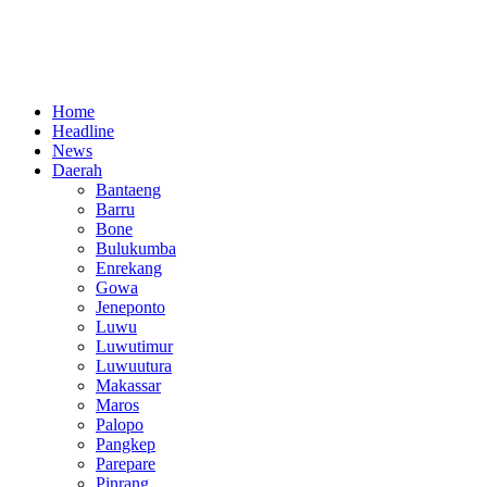
Home
Headline
News
Daerah
Bantaeng
Barru
Bone
Bulukumba
Enrekang
Gowa
Jeneponto
Luwu
Luwutimur
Luwuutura
Makassar
Maros
Palopo
Pangkep
Parepare
Pinrang