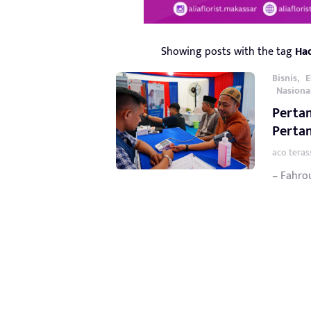
Showing posts with the tag
Ha
,
Bisnis
E
Nasiona
Perta
Perta
aco teras
– Fahrou