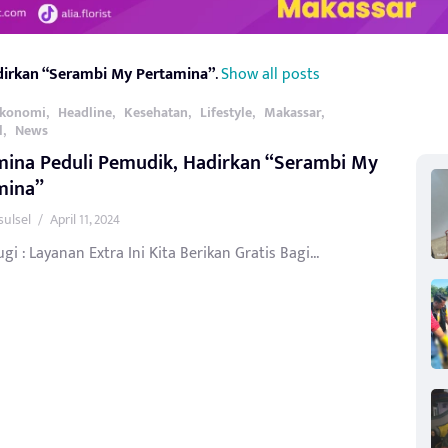
dirkan “Serambi My Pertamina”
.
Show all posts
,
,
,
,
,
konomi
Headline
Kesehatan
Lifestyle
Makassar
,
l
News
mina Peduli Pemudik, Hadirkan “Serambi My
mina”
sulsel
/
April 11, 2024
gi : Layanan Extra Ini Kita Berikan Gratis Bagi...