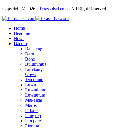
Copyright © 2026 -
Terassulsel.com
- All Right Reserved
Home
Headline
News
Daerah
Bantaeng
Barru
Bone
Bulukumba
Enrekang
Gowa
Jeneponto
Luwu
Luwutimur
Luwuutura
Makassar
Maros
Palopo
Pangkep
Parepare
Pinrang