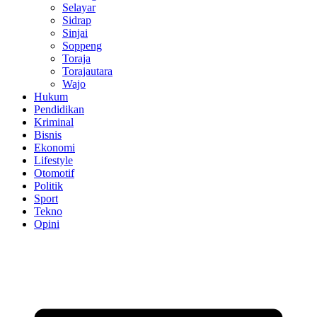
Selayar
Sidrap
Sinjai
Soppeng
Toraja
Torajautara
Wajo
Hukum
Pendidikan
Kriminal
Bisnis
Ekonomi
Lifestyle
Otomotif
Politik
Sport
Tekno
Opini