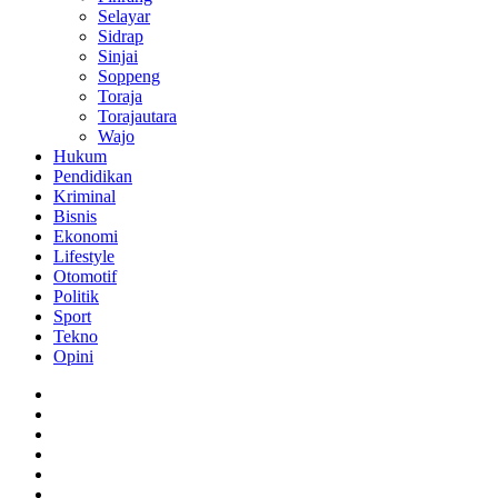
Selayar
Sidrap
Sinjai
Soppeng
Toraja
Torajautara
Wajo
Hukum
Pendidikan
Kriminal
Bisnis
Ekonomi
Lifestyle
Otomotif
Politik
Sport
Tekno
Opini