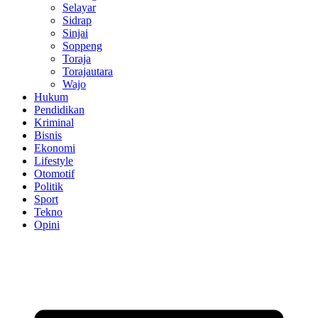
Selayar
Sidrap
Sinjai
Soppeng
Toraja
Torajautara
Wajo
Hukum
Pendidikan
Kriminal
Bisnis
Ekonomi
Lifestyle
Otomotif
Politik
Sport
Tekno
Opini