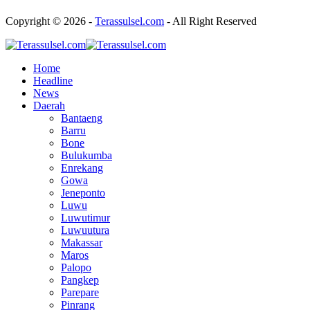
Copyright © 2026 -
Terassulsel.com
- All Right Reserved
Home
Headline
News
Daerah
Bantaeng
Barru
Bone
Bulukumba
Enrekang
Gowa
Jeneponto
Luwu
Luwutimur
Luwuutura
Makassar
Maros
Palopo
Pangkep
Parepare
Pinrang