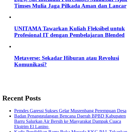
Timses Mulia Jaga Pilkada Aman dan Lancar
UNITAMA Tawarkan Kuliah Fleksibel untuk
Profesional IT dengan Pembelajaran Blended
Metaverse: Sekadar Hiburan atau Revolusi
Komunikasi?
Recent Posts
Pemdes Garessi Sukses Gelar Musrenbang Perempuan Desa
Badan Penanggulangan Bencana Daerah BPBD Kabupaten
Barru Salurkan Air Bersih ke Masyarakat Dampak Cuaca
Ekstrim El Lanino
Kadis Pendidikan Barru Buka Musyda KKG PAI, Tekankan