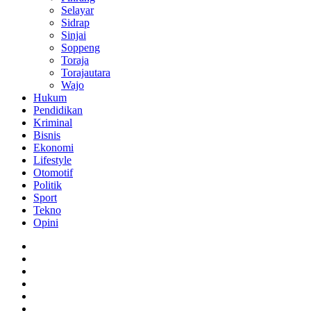
Selayar
Sidrap
Sinjai
Soppeng
Toraja
Torajautara
Wajo
Hukum
Pendidikan
Kriminal
Bisnis
Ekonomi
Lifestyle
Otomotif
Politik
Sport
Tekno
Opini