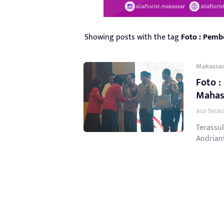
Showing posts with the tag
Foto : Pemb
Makassa
Foto :
Mahas
aco teras
Terassul
Andriant