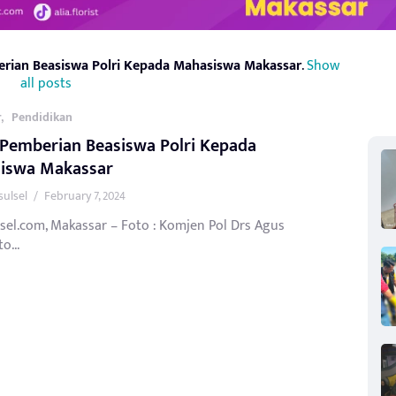
erian Beasiswa Polri Kepada Mahasiswa Makassar
.
Show
all posts
,
r
Pendidikan
 Pemberian Beasiswa Polri Kepada
iswa Makassar
sulsel
/
February 7, 2024
sel.com, Makassar – Foto : Komjen Pol Drs Agus
o...