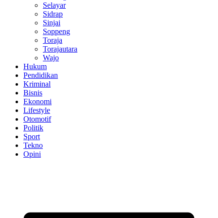
Selayar
Sidrap
Sinjai
Soppeng
Toraja
Torajautara
Wajo
Hukum
Pendidikan
Kriminal
Bisnis
Ekonomi
Lifestyle
Otomotif
Politik
Sport
Tekno
Opini