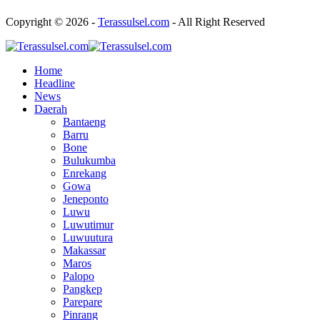
Copyright © 2026 -
Terassulsel.com
- All Right Reserved
Home
Headline
News
Daerah
Bantaeng
Barru
Bone
Bulukumba
Enrekang
Gowa
Jeneponto
Luwu
Luwutimur
Luwuutura
Makassar
Maros
Palopo
Pangkep
Parepare
Pinrang