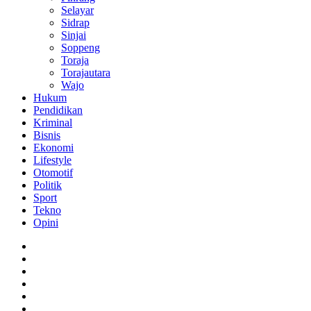
Selayar
Sidrap
Sinjai
Soppeng
Toraja
Torajautara
Wajo
Hukum
Pendidikan
Kriminal
Bisnis
Ekonomi
Lifestyle
Otomotif
Politik
Sport
Tekno
Opini