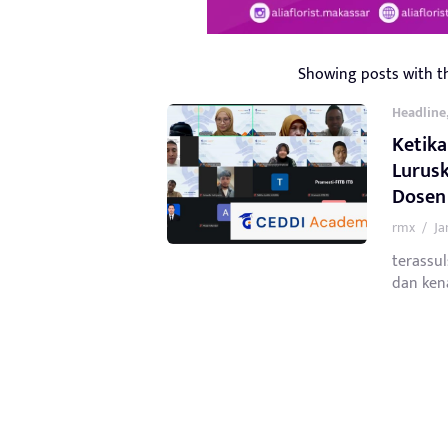
Showing posts with t
Headline
Ketik
Lurusk
Dosen
rmx
/
Ja
terassul
dan kena