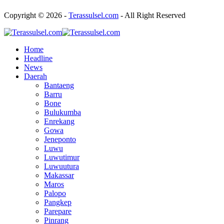
Copyright © 2026 -
Terassulsel.com
- All Right Reserved
Home
Headline
News
Daerah
Bantaeng
Barru
Bone
Bulukumba
Enrekang
Gowa
Jeneponto
Luwu
Luwutimur
Luwuutura
Makassar
Maros
Palopo
Pangkep
Parepare
Pinrang