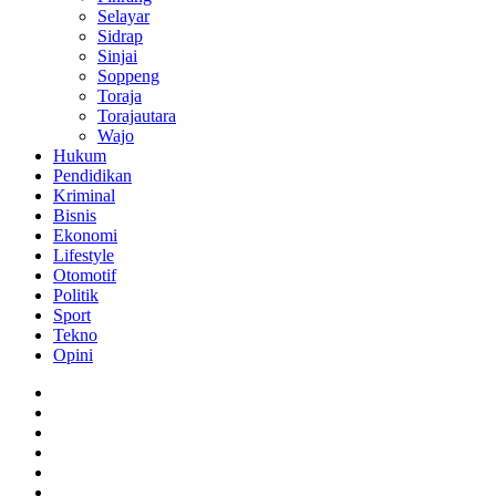
Selayar
Sidrap
Sinjai
Soppeng
Toraja
Torajautara
Wajo
Hukum
Pendidikan
Kriminal
Bisnis
Ekonomi
Lifestyle
Otomotif
Politik
Sport
Tekno
Opini