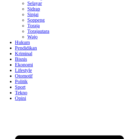
Selayar
Sidrap
Sinjai
Soppeng
Toraja
Torajautara
Wajo
Hukum
Pendidikan
Kriminal
Bisnis
Ekonomi
Lifestyle
Otomotif
Politik
Sport
Tekno
Opini