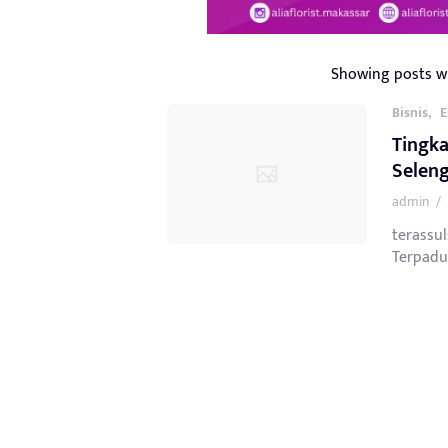
Showing posts w
,
Bisnis
E
Tingka
Selen
admin
/
terassu
Terpadu 