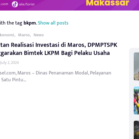
ith the tag
bkpm
.
Show all posts
,
,
konomi
Maros
News
tan Realisasi Investasi di Maros, DPMPTSPK
ggarakan Bimtek LKPM Bagi Pelaku Usaha
July 2, 2024
lsel.com, Maros – Dinas Penanaman Modal, Pelayanan
Satu Pintu...