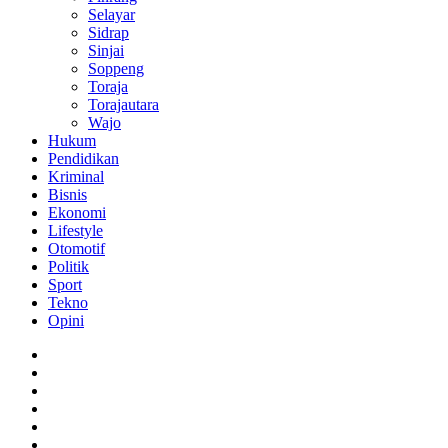
Selayar
Sidrap
Sinjai
Soppeng
Toraja
Torajautara
Wajo
Hukum
Pendidikan
Kriminal
Bisnis
Ekonomi
Lifestyle
Otomotif
Politik
Sport
Tekno
Opini