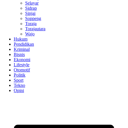
Selayar
Sidrap
Sinjai
Soppeng
Toraja
Torajautara
Wajo
Hukum
Pendidikan
Kriminal
Bisnis
Ekonomi
Lifestyle
Otomotif
Politik
Sport
Tekno
Opini