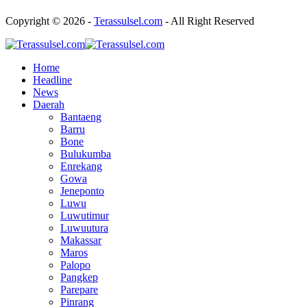
Copyright © 2026 -
Terassulsel.com
- All Right Reserved
Home
Headline
News
Daerah
Bantaeng
Barru
Bone
Bulukumba
Enrekang
Gowa
Jeneponto
Luwu
Luwutimur
Luwuutura
Makassar
Maros
Palopo
Pangkep
Parepare
Pinrang