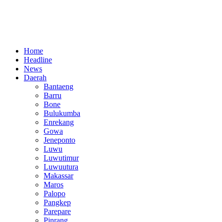
Home
Headline
News
Daerah
Bantaeng
Barru
Bone
Bulukumba
Enrekang
Gowa
Jeneponto
Luwu
Luwutimur
Luwuutura
Makassar
Maros
Palopo
Pangkep
Parepare
Pinrang