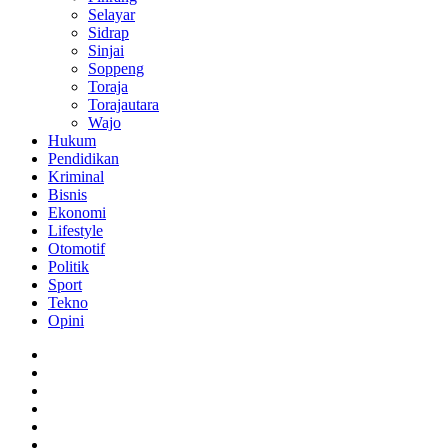
Selayar
Sidrap
Sinjai
Soppeng
Toraja
Torajautara
Wajo
Hukum
Pendidikan
Kriminal
Bisnis
Ekonomi
Lifestyle
Otomotif
Politik
Sport
Tekno
Opini