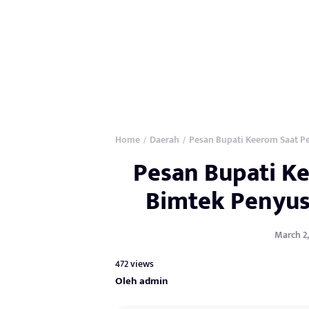
Home
Daerah
Pesan Bupati Keerom Saat 
/
/
Pesan Bupati K
Bimtek Penyus
March 2,
472 views
Oleh admin