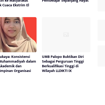
sih ke Masyarakat
Pembelajar Sepanjang Hayat
 Cuaca Ekstrim El
Rukaya: Konsistensi
UMB Palopo Buktikan Diri
 Muhammadiyah dalam
Sebagai Perguruan Tinggi
Akademik dan
Berkualifikasi Tinggi di
mpinan Organisasi
Wilayah LLDIKTI IX